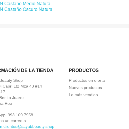
N Castaño Medio Natural
N Castaño Oscuro Natural
RMACIÓN DE LA TIENDA
PRODUCTOS
Beauty Shop
Productos en oferta
Di Capri Lt2 Mza 43 #14
Nuevos productos
317
Lo más vendido
Benito Juarez
na Roo
App:
998.109.7958
os un correo a:
on.clientes@sayabbeauty.shop