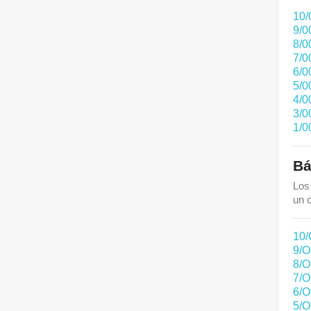
10/
9/0
8/0
7/0
6/0
5/0
4/0
3/0
1/0
Bá
Los
un c
10/
9/O
8/O
7/O
6/O
5/O