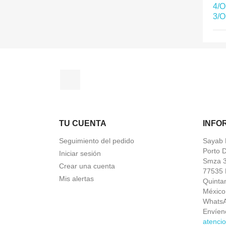
4/O
3/O
Facebook
TU CUENTA
INFO
Seguimiento del pedido
Sayab 
Porto 
Iniciar sesión
Smza 
Crear una cuenta
77535 
Mis alertas
Quinta
México
Whats
Envíen
atenci