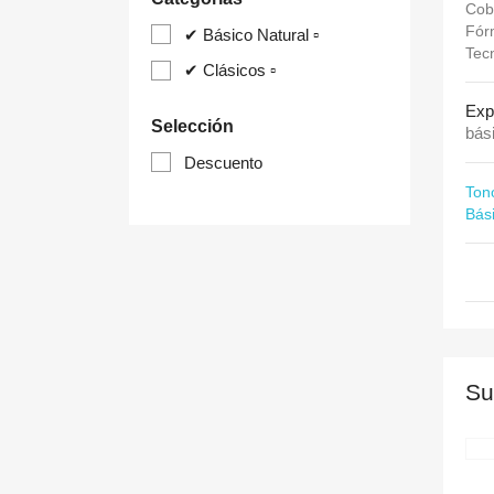
Cobe
Fórm
✔ Básico Natural ▫
Tec
✔ Clásicos ▫
Expe
Selección
bási
Descuento
Ton
Bás
Su