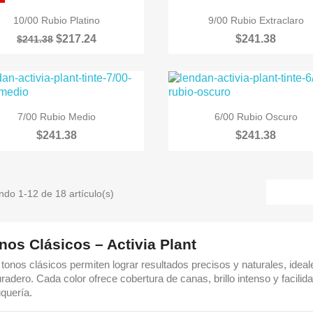


Vista rápida
Vista rápida
10/00 Rubio Platino
9/00 Rubio Extraclaro
$217.24
$241.38
$241.38


Vista rápida
Vista rápida
7/00 Rubio Medio
6/00 Rubio Oscuro
$241.38
$241.38
do 1-12 de 18 artículo(s)
nos Clásicos – Activia Plant
 tonos clásicos permiten lograr resultados precisos y naturales, ide
radero. Cada color ofrece cobertura de canas, brillo intenso y facilid
uquería.