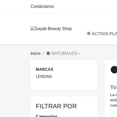
Contáctanos
🌟 ACTIVIA P
Inicio
⚫ NATURALES ▫
⚫
MARCAS
LENDAN
To
La 
está
FILTRAR POR
cue
Categorías