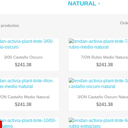
NATURAL ▫
Ord
 productos.


Vista rápida
Vista rápida
3/00 Castaño Oscuro
7/ON Rubio Medio Natura
$241.38
$241.38


Vista rápida
Vista rápida
/ON Castaño Medio Natural
3/ON Castaño Oscuro Natur
$241.38
$241.38
%