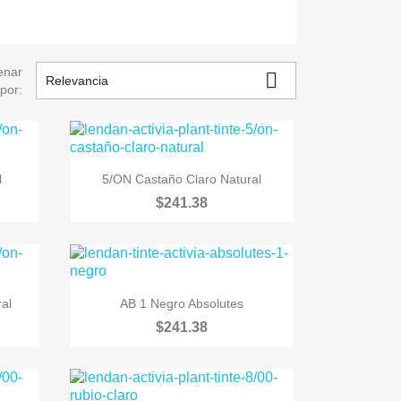
enar

Relevancia
por:

Vista rápida
l
5/ON Castaño Claro Natural
$241.38

Vista rápida
al
AB 1 Negro Absolutes
$241.38