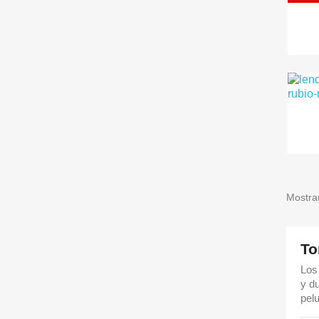
Mostran
To
Los
y du
pel