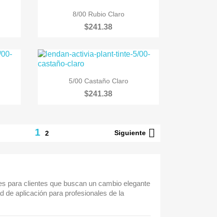

Vista rápida
8/00 Rubio Claro
$241.38

Vista rápida
5/00 Castaño Claro
$241.38

1
Siguiente
2
ales para clientes que buscan un cambio elegante
ad de aplicación para profesionales de la