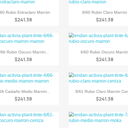


Vista rápida
Vista rápida
/60 Rubio Extraclaro Marrón
8/60 Rubio Claro Marrón
$241.38
$241.38


Vista rápida
Vista rápida
/66 Rubio Oscuro Marrón...
6/60 Rubio Oscuro Marró
$241.38
$241.38


Vista rápida
Vista rápida
/66 Castaño Medio Marrón...
8/61 Rubio Claro Marrón Ce
$241.38
$241.38