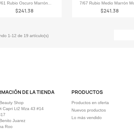


Vista rápida
Vista rápida
/61 Rubio Oscuro Marrón...
7/67 Rubio Medio Marrón M
$241.38
$241.38
do 1-12 de 19 artículo(s)
RMACIÓN DE LA TIENDA
PRODUCTOS
Beauty Shop
Productos en oferta
Di Capri Lt2 Mza 43 #14
Nuevos productos
317
Lo más vendido
Benito Juarez
na Roo