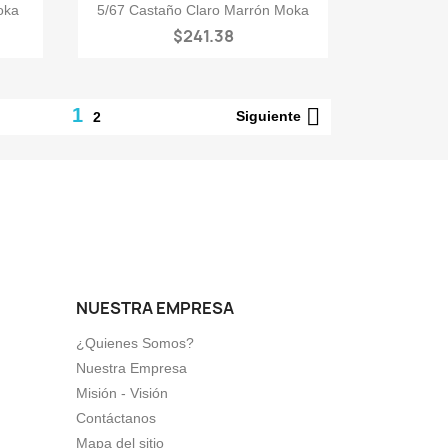

Vista rápida
oka
5/67 Castaño Claro Marrón Moka
$241.38

1
Siguiente
2
NUESTRA EMPRESA
¿Quienes Somos?
Nuestra Empresa
Misión - Visión
Contáctanos
Mapa del sitio