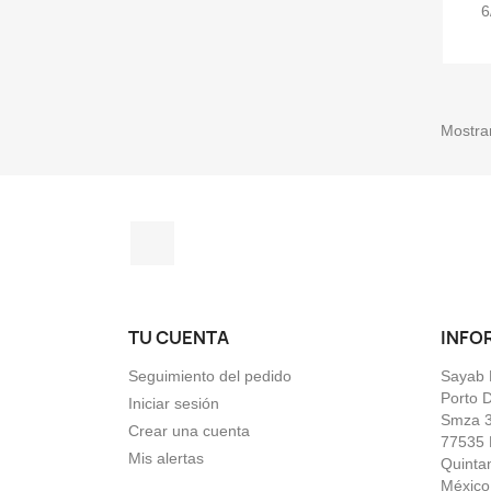
6
Mostran
Facebook
TU CUENTA
INFO
Seguimiento del pedido
Sayab 
Porto 
Iniciar sesión
Smza 
Crear una cuenta
77535 
Mis alertas
Quinta
México