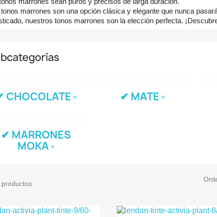
 tonos marrones sean puros y precisos de larga duración.
 tonos marrones son una opción clásica y elegante que nunca pasará
isticado, nuestros tonos marrones son la elección perfecta. ¡Descubr
bcategorías
✔ CHOCOLATE ▫
✔ MATE ▫
✔ MARRONES
MOKA ▫
Ord
 productos.