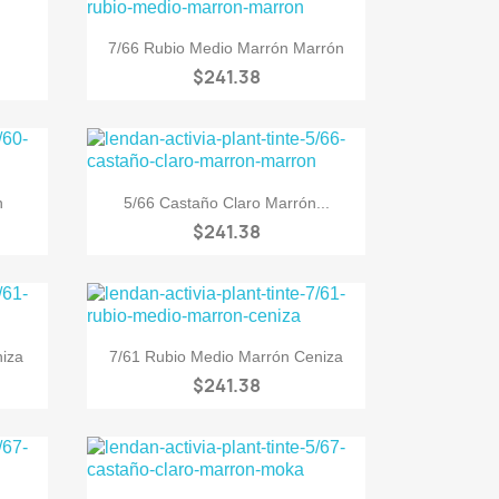

Vista rápida
7/66 Rubio Medio Marrón Marrón
$241.38

Vista rápida
n
5/66 Castaño Claro Marrón...
$241.38

Vista rápida
niza
7/61 Rubio Medio Marrón Ceniza
$241.38