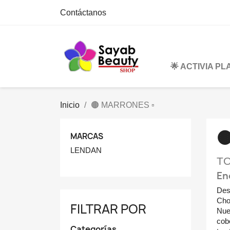
Contáctanos
🌟 ACTIVIA P
Inicio
🟤 MARRONES ▫

MARCAS
LENDAN
T
En
Des
Cho
FILTRAR POR
Nue
cob
Categorías