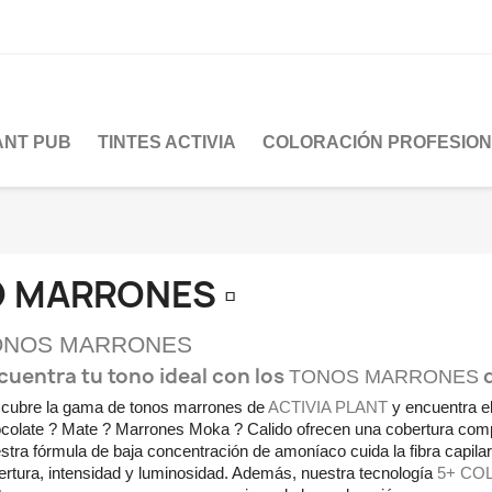
LANT PUB
TINTES ACTIVIA
COLORACIÓN PROFESIO
 MARRONES ▫
ONOS MARRONES
cuentra tu tono ideal con los
TONOS MARRONES
cubre la gama de tonos marrones de
ACTIVIA PLANT
y encuentra el
colate ? Mate ? Marrones Moka ? Calido ofrecen una cobertura complet
stra fórmula de baja concentración de amoníaco cuida la fibra capila
ertura, intensidad y luminosidad. Además, nuestra tecnología
5+ CO