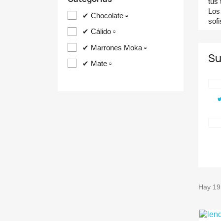
tus
Los
✔ Chocolate ▫
sof
✔ Cálido ▫
✔ Marrones Moka ▫
Su
✔ Mate ▫
Hay 19