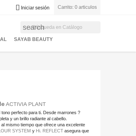

Carrito:
0 articulos
Iniciar sesión
search
NAL
SAYAB BEAUTY
de
ACTIVIA PLANT
 tono perfecto para ti. Desde marrones ?
a y un brillo radiante al cabello.
r al mismo tiempo que ofrece una excelente
LOUR SYSTEM
y
Hi. REFLECT
asegura que