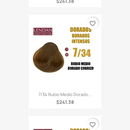
$241.38
favorite_border
7/34 Rubio Medio Dorado...
$241.38
favorite_border