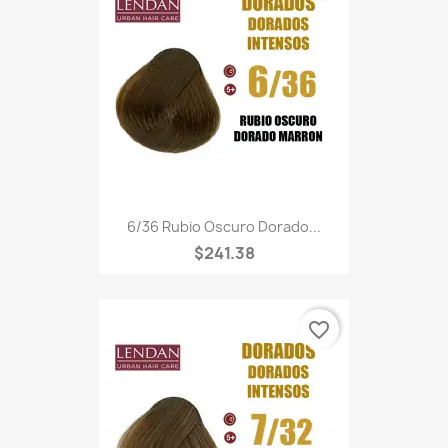
6/36 Rubio Oscuro Dorado...
$241.38
favorite_border