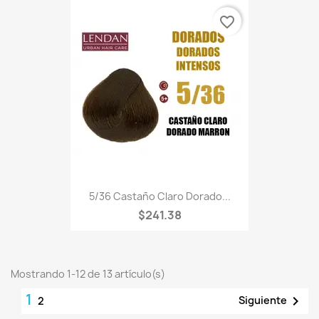
favorite_border
5/36 Castaño Claro Dorado...
$241.38
Mostrando 1-12 de 13 artículo(s)
1

Siguiente
2