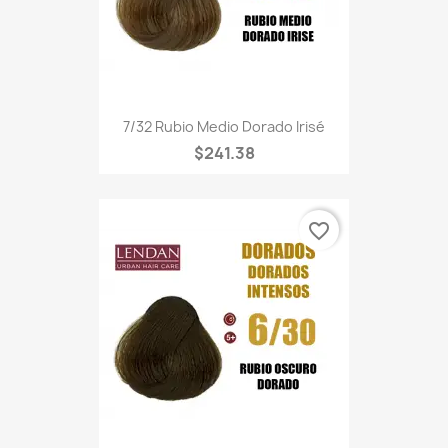
7/32 Rubio Medio Dorado Irisé
$241.38
favorite_border