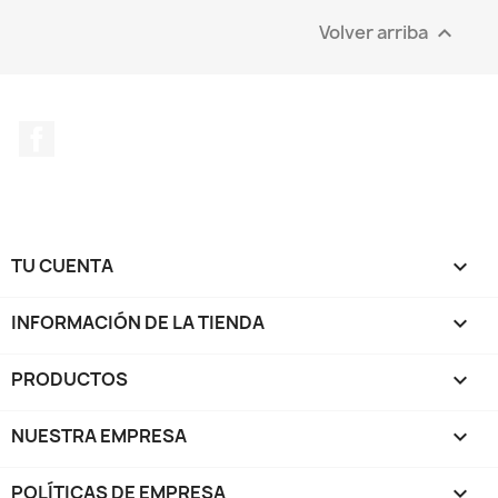
Volver arriba

Facebook
TU CUENTA

INFORMACIÓN DE LA TIENDA
keyboard_arrow_down
PRODUCTOS

NUESTRA EMPRESA

POLÍTICAS DE EMPRESA
