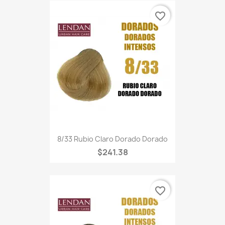
favorite_border
8/33 Rubio Claro Dorado Dorado
$241.38
favorite_border