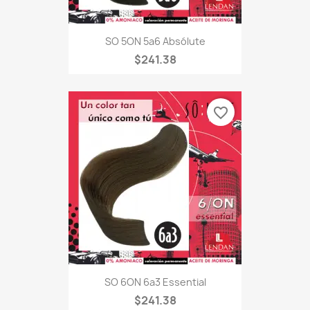
SO 5ON 5a6 Absólute
$241.38
favorite_border
SO 6ON 6a3 Essential
$241.38