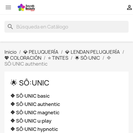


search
Inicio
💎 PELUQUERÍA
💎 LENDAN PELUQUERÍA
💖 COLORACIÓN
⭐ TINTES
🌟 SÔ:UNIC
🔷
SÔ:UNIC authentic
🌟 SÔ:UNIC
🔷 SÔ:UNIC basic
🔷 SÔ:UNIC authentic
🔷 SÔ:UNIC magnetic
🔷 SÔ:UNIC u:play
🔷 SÔ:UNIC hypnotic