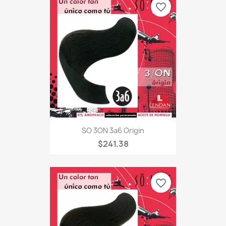
favorite_border
SO 3ON 3a6 Origin
$241.38
favorite_border