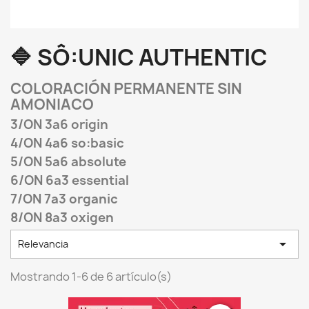
🔷 SÔ:UNIC AUTHENTIC
COLORACIÓN PERMANENTE SIN
AMONIACO
3/ON 3a6 origin
4/ON 4a6 so:basic
5/ON 5a6 absolute
6/ON 6a3 essential
7/ON 7a3 organic
8/ON 8a3 oxigen

Relevancia
Mostrando 1-6 de 6 artículo(s)