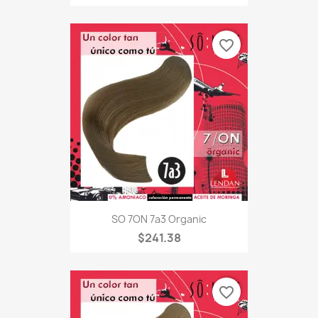
favorite_border
SO 7ON 7a3 Organic
$241.38
favorite_border