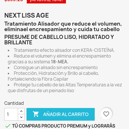
NEXT LISS AGE
Tratamiento Alisador que reduce el volumen,
eliminael encrespamiento y cuida tu cabello
PRESUME DE CABELLO LISO, HIDRATADO Y
BRILLANTE
Tratamiento efecto alisador con KERA-CISTEÍNA.
Reduce el volumen y elimina el encrespamiento
gracias a su sistema
18-MEA.
Consigue un alisado sin encrespamiento
Protección, Hidratación y Brillo al cabello,
Fortaleciendo la Fibra Capilar
Protege tu cabello de las Altas Temperaturas a la vez
que disfrutas de un peinado liso
Cantidad

favorite_border
AÑADIR AL CARRITO

TÚ COMPRAS PRODUCTO PREMIUM y LOGRARÁS